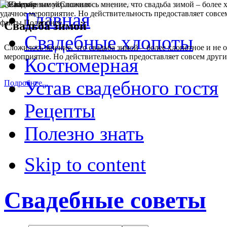
Readmore
Direction
Главная
Свадьба зимой
Свадебные хлопоты
LTR
Сложилось мнение, что свадьба зимой – более хлопотное и не о
мероприятие. Но действительность предоставляет совсем други
Костюмерная
RTL
Устав свадебного гостя
Подробнее...
Menu Style
Рецепты
Полезно знать
Mega Menu
CSS Menu
Skip to content
Dropline Menu
Свадебные советы
Split Menu