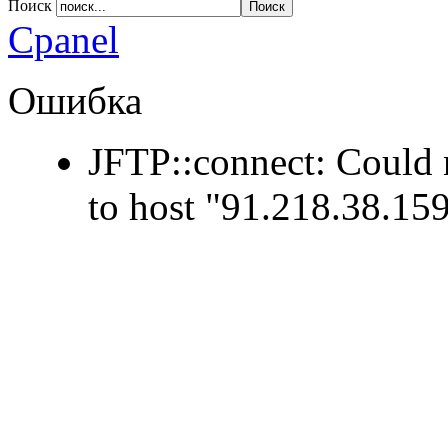
Поиск
Apply
Reset
Cpanel
Ошибка
JFTP::connect: Could 
to host "91.218.38.159