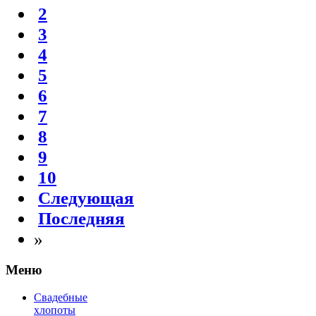
4
5
6
7
8
9
10
Следующая
Последняя
»
Меню
Свадебные
хлопоты
Костюмерная
Устав гостя
Рецепты
Полезно знать