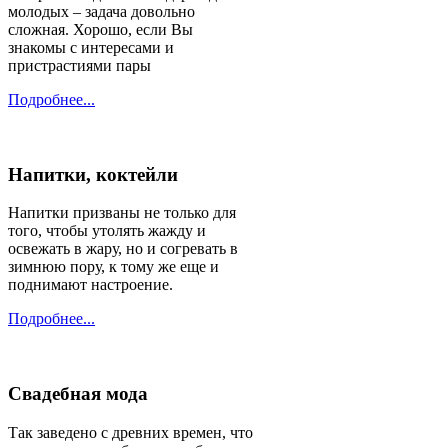
Подробнее...
Напитки, коктейли
Напитки призваны не только для
того, чтобы утолять жажду и
освежать в жару, но и согревать в
зимнюю пору, к тому же еще и
поднимают настроение.
Подробнее...
Свадебная мода
Так заведено с древних времен, что
невеста на свадьбе должна быть с
покрытой головой. Изначально это
было легкое, тонкое покрывало,
которое позже сменила фата.
Прическа же современной невесты