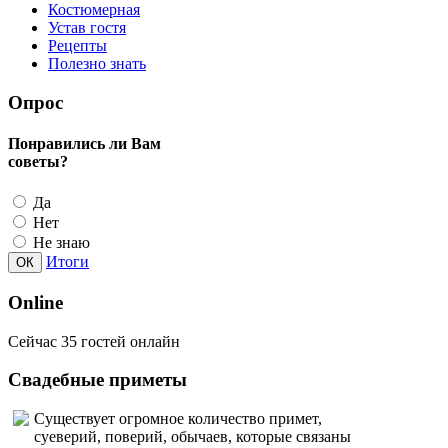
Опрос
Понравились ли Вам
советы?
Да
Нет
Не знаю
Итоги
Online
Сейчас 35 гостей онлайн
Свадебные приметы
Существует огромное количество примет,
суеверий, поверий, обычаев, которые связаны
со свадьбой. Бывают они как хорошие, так и
плохие, распространяются как на жениха с
невестой, так и на окружающих
Подробнее...