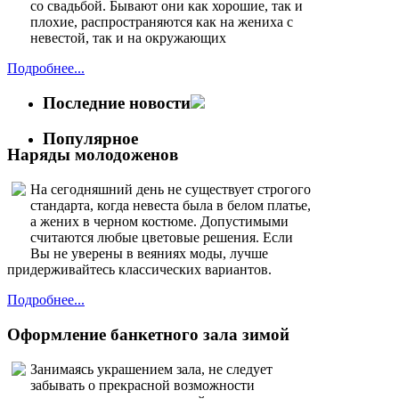
Последние новости
Популярное
Наряды молодоженов
На сегодняшний день не существует строгого
стандарта, когда невеста была в белом платье,
а жених в черном костюме. Допустимыми
считаются любые цветовые решения. Если
Вы не уверены в веяниях моды, лучше
придерживайтесь классических вариантов.
Подробнее...
Оформление банкетного зала зимой
Занимаясь украшением зала, не следует
забывать о прекрасной возможности
использовать для этих целей зимние,
новогодние атрибуты. Это могут быть
елочные игрушки, мишура, ветви ели,
гирлянды. Все это можно прекрасно
скомпоновать с традиционными свадебными